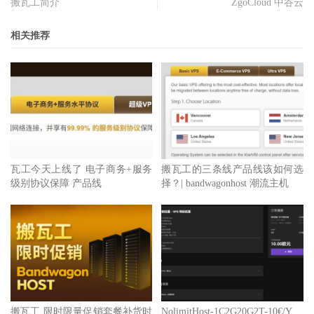
搬瓦工简介
ZgoCloud 中谷云
相关推荐
瓦工今天上线了 电子商务+服务
搬瓦工的三条线产品线该如何选
级别协议保障 产品线
择？| bandwagonhost 潮流主机
搬瓦工 限时限量促销套餐补货时
NolimitHost-1C2G20G2T-10€/Y