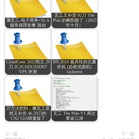
瓦工又补货 92刀 The
搬瓦工-电子商务+SLA
Plan 的阉割版了（2023
服务保障套餐 路由
年十月）
CloudCone 2023黑五 29
RN 2024 最具性价比廉
刀 2C2G105GSSD6T
价机 [必抢优惠机]
VPS 评测
racknerd
万万没想到，搬瓦工居
然又补货 46.59刀的
瓦工 The Plan V1 再次
CN2 GIA限量版了
重返江湖
上一篇
下一篇