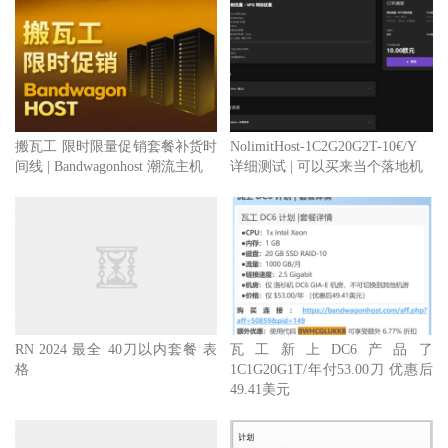
搬瓦工 限时限量促销套餐补货时
NolimitHost-1C2G20G2T-10€/Y
间线 | Bandwagonhost 潮流主机
详细测试 | 可以买来当个落地机
RN 2024 最全 40刀以内套餐 表
瓦工新上DC6产品了
格
1C1G20G1T/年付53.00刀 优惠后
49.41美元