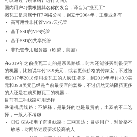
可以通过【镜像站】进行访问)。
国内用户习惯根据其名称的发音，译音为“搬瓦工”
搬瓦工是隶属于IT7网络公司，创立于2004年，主要业务有
高可用性非托管VPS /云托管
基于SSD的VPS托管
基于SSD的共享托管
非托管专用服务器（欧盟，美国）
在2019年之前搬瓦工走的是亲民路线，时常还能够买到很便宜
的机器，比如说年付18.9美元，或者更低价格的传家宝，不过随
着2017年2018使用搬瓦工的人疯狂增多，到2019年年付49.9美
元和39.9美元已经是当前最便宜的套餐，不过仍然无法阻挡更多
的人还是在购买搬瓦工的机器…
目前有三种线路可用选择
香港机房线路：不解释，是最好的也是最贵的，土豪的不二选
择，一般人不考虑
CN2 GIA-E电子商务线路：三网直达；目标用户，对价格不
敏感，对网络速度要求较高的人