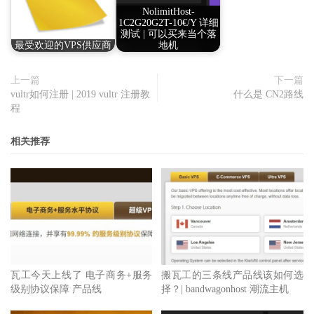
NolimitHost-
1C2G20G2T-10€/Y 详细
测试 | 可以买来当个落
最受欢迎的VPS供应商
地机
上一篇
下一篇
vultr如何注册 | 2019 vultr 注册教
什么是 CN2路线
程
相关推荐
瓦工今天上线了 电子商务+服务
搬瓦工的三条线产品线该如何选
级别协议保障 产品线
择？| bandwagonhost 潮流主机