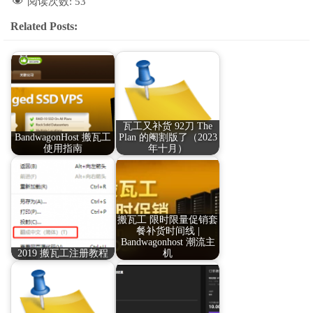
阅读次数:
53
Related Posts:
瓦工又补货 92刀 The
BandwagonHost 搬瓦工
Plan 的阉割版了（2023
使用指南
年十月）
搬瓦工 限时限量促销套
餐补货时间线 |
Bandwagonhost 潮流主
2019 搬瓦工注册教程
机